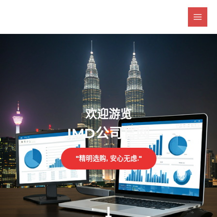
跳
Main
至
Men
内
容
欢迎游览
IMD公司官网
"精明选购, 安心无虑."