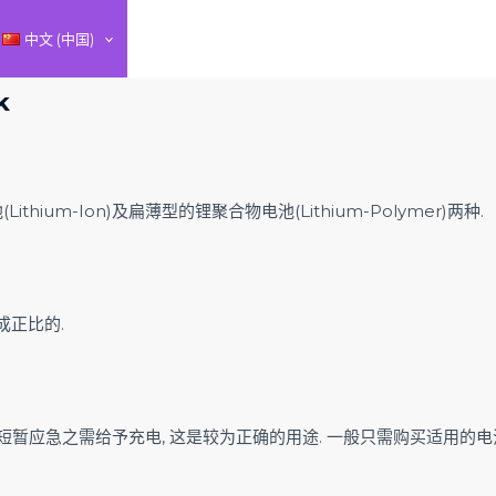
中文 (中国)
k
hium-Ion)及扁薄型的锂聚合物电池(Lithium-Polymer)两种.
成正比的.
短暂应急之需给予充电, 这是较为正确的用途. 一般只需购买适用的